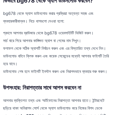
কিভাবে bg678 থেকে অ্যাপ ডাউনলোড করবেন?
bg678 থেকে অ্যাপ ডাউনলোড করার প্রক্রিয়া অত্যন্ত সহজ এবং
ব্যবহারকারীবান্ধব। নিচে ধাপগুলো দেওয়া হলো:
প্রথমে আপনার ব্রাউজার থেকে bg678 ওয়েবসাইটটি ভিজিট করুন।
সার্চ বারে গিয়ে আপনার কাঙ্ক্ষিত অ্যাপ বা গেমের নাম লিখুন।
ফলাফল থেকে সঠিক অ্যাপটি নির্বাচন করুন এবং এর বিস্তারিত তথ্য দেখে নিন।
ডাউনলোড বাটনে ক্লিক করুন এবং কয়েক সেকেন্ডের মধ্যেই আপনার ফাইলটি তৈরি
হয়ে যাবে।
ডাউনলোড শেষ হলে ফাইলটি ইনস্টল করুন এবং নিরাপদভাবে ব্যবহার শুরু করুন।
উপসংহার: নিরাপত্তার সাথে আপস করবেন না
আপনার ব্যক্তিগত তথ্য এবং স্মার্টফোনের নিরাপত্তা আপনার হাতে। ইন্টারনেটে
ছড়িয়ে থাকা অনিরাপদ সোর্স থেকে অ্যাপ ডাউনলোড করে নিজের বিপদ ডেকে