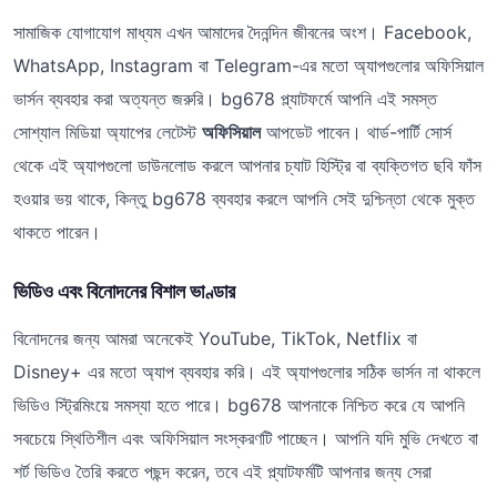
সামাজিক যোগাযোগ মাধ্যম এখন আমাদের দৈনন্দিন জীবনের অংশ। Facebook,
WhatsApp, Instagram বা Telegram-এর মতো অ্যাপগুলোর অফিসিয়াল
ভার্সন ব্যবহার করা অত্যন্ত জরুরি। bg678 প্ল্যাটফর্মে আপনি এই সমস্ত
সোশ্যাল মিডিয়া অ্যাপের লেটেস্ট
অফিসিয়াল
আপডেট পাবেন। থার্ড-পার্টি সোর্স
থেকে এই অ্যাপগুলো ডাউনলোড করলে আপনার চ্যাট হিস্ট্রি বা ব্যক্তিগত ছবি ফাঁস
হওয়ার ভয় থাকে, কিন্তু bg678 ব্যবহার করলে আপনি সেই দুশ্চিন্তা থেকে মুক্ত
থাকতে পারেন।
ভিডিও এবং বিনোদনের বিশাল ভাণ্ডার
বিনোদনের জন্য আমরা অনেকেই YouTube, TikTok, Netflix বা
Disney+ এর মতো অ্যাপ ব্যবহার করি। এই অ্যাপগুলোর সঠিক ভার্সন না থাকলে
ভিডিও স্ট্রিমিংয়ে সমস্যা হতে পারে। bg678 আপনাকে নিশ্চিত করে যে আপনি
সবচেয়ে স্থিতিশীল এবং অফিসিয়াল সংস্করণটি পাচ্ছেন। আপনি যদি মুভি দেখতে বা
শর্ট ভিডিও তৈরি করতে পছন্দ করেন, তবে এই প্ল্যাটফর্মটি আপনার জন্য সেরা