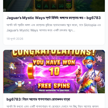
Jaguar’s Mystic Ways স্লট রিভিউ: জঙ্গলের রহস্যময় জয় – bg6783
আপনি যদি প্রাচীন জঙ্গল এবং রহস্যময় মন্দিরের অ্যাডভেঞ্চার পছন্দ করেন, তবে Slotopia-এর
Jaguar’s Mystic Ways আপনার জন্য একটি চমৎকার পছন্দ...
18 জুলাই 2026
bg6783: নিয়ন আলোর পাগলাগারদে রোমাঞ্চকর যাত্রা
আপনি কি কখনো এমন একটি পাগলাগারদে পা রেখেছেন যেখানে সব কিছু নিয়ন আলোয় ঝলমল