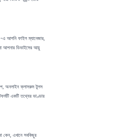
78-এ আপনি ফাইল ম্যানেজার,
ুলো আপনার ডিভাইসের আয়ু
প, অনলাইন ক্লাসরুম টুলস
টফর্মটি একটি তথ্যের ভাণ্ডার
না কেন, এখানে সবকিছুর