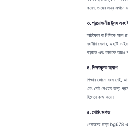
করেন, তাদের জন্য এখানে র
৩. প্রয়োজনীয় টুলস এবং 
স্মার্টফোন বা পিসিকে সচল
ব্যাটারি সেভার, অ্যান্টি-
বাড়াতে এবং কাজকে আরও 
৪. শিক্ষামূলক অ্যাপ
শিক্ষার কোনো বয়স নেই, আ
এবং নোট নেওয়ার জন্য প্রয়
হিসেবে কাজ করে।
৫. গেমিং জগত
গেমারদের জন্য bg678 একটি