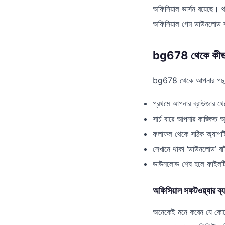
অফিসিয়াল ভার্সন রয়েছে। 
অফিসিয়াল গেম ডাউনলোড ক
bg678 থেকে কীভা
bg678 থেকে আপনার পছন্দ
প্রথমে আপনার ব্রাউজার থ
সার্চ বারে আপনার কাঙ্ক্ষিত 
ফলাফল থেকে সঠিক অ্যাপটি 
সেখানে থাকা ‘ডাউনলোড’ ব
ডাউনলোড শেষ হলে ফাইলটি
অফিসিয়াল সফটওয়্যার ব্য
অনেকেই মনে করেন যে কোনো 