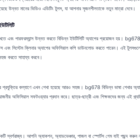
য়েছে উন্নত মানের ভিডিও এডিটিং টুলস, যা আপনার সৃজনশীলতাকে নতুন মাত্রা দেবে।
ইউটিলিটি
 রাখতে এবং পারফরম্যান্স উন্নত করতে বিভিন্ন ইউটিলিটি অ্যাপের প্রয়োজন হয়। bg6
ভাইরাস এবং সিস্টেম ক্লিনার অ্যাপের অফিসিয়াল কপি ডাউনলোড করতে পারেন। এই টুলসগ
সহজ করতে সাহায্য করবে।
র প্রযুক্তির কল্যাণে এখন শেখা হয়েছে আরও সহজ। bg678 বিভিন্ন ভাষা শেখার অ্যা
োজনীয় অফিসিয়াল সফটওয়্যার প্রদান করে। ছাত্র-ছাত্রী এবং শিক্ষকদের জন্য এই প্ল্যা
 স্বর্গরাজ্য। আপনি অ্যাকশন, অ্যাডভেঞ্চার, পাজল বা স্পোর্টস গেম যাই পছন্দ করুন 