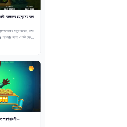
: জঙ্গলের রহস্যময় জয়
্যাডভেঞ্চার পছন্দ করেন, তবে
আপনার জন্য একটি চমৎকার
 প্রশ্নাবলী –