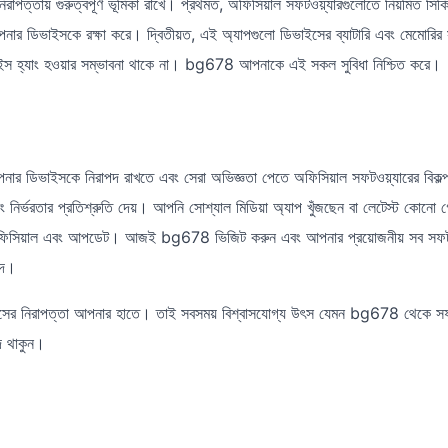
রাপত্তায় গুরুত্বপূর্ণ ভূমিকা রাখে। প্রথমত, অফিসিয়াল সফটওয়্যারগুলোতে নিয়মিত সিকি
নার ডিভাইসকে রক্ষা করে। দ্বিতীয়ত, এই অ্যাপগুলো ডিভাইসের ব্যাটারি এবং মেমোরির স
ইস হ্যাং হওয়ার সম্ভাবনা থাকে না। bg678 আপনাকে এই সকল সুবিধা নিশ্চিত করে।
 আপনার ডিভাইসকে নিরাপদ রাখতে এবং সেরা অভিজ্ঞতা পেতে অফিসিয়াল সফটওয়্যারের বিক
 নির্ভরতার প্রতিশ্রুতি দেয়। আপনি সোশ্যাল মিডিয়া অ্যাপ খুঁজছেন বা লেটেস্ট ক
অফিসিয়াল এবং আপডেট। আজই bg678 ভিজিট করুন এবং আপনার প্রয়োজনীয় সব সফট
পদে।
সের নিরাপত্তা আপনার হাতে। তাই সবসময় বিশ্বাসযোগ্য উৎস যেমন bg678 থেকে স
পদ থাকুন।