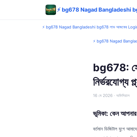
⚡ bg678 Nagad Bangladeshi bg
⚡ bg678 Nagad Bangladeshi bg678 লাভ আজকের Logi
⚡ bg678 Nagad Banglad
bg678: সের
নির্ভরযোগ্য প্ল
16 মে 2026
· অফিসিয়াল
ভূমিকা: কেন আপনার 
বর্তমান ডিজিটাল যুগে আমাদে