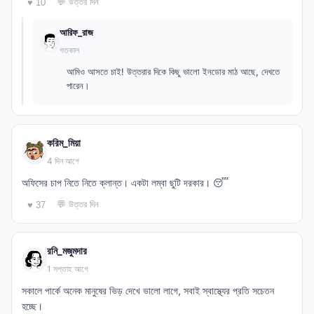
💬 উত্তর দিন
♥ 10
আরিফ_রাজ
গতকাল
আমিও আসতে চাই! উত্তরার দিকে কিছু ভালো ইনডোর মাঠ আছে, দেখতে
পারেন।
করিম_মিয়া
4 দিন আগে
অফিসের চাপ নিতে নিতে ক্লান্ত। একটা লম্বা ছুটি দরকার। 😴
💬 উত্তর দিন
♥ 37
রনি_মজুমদার
1 সপ্তাহ আগে
সকালে পার্কে অনেক মানুষের ভিড় দেখে ভালো লাগে, সবাই স্বাস্থ্যের প্রতি সচেতন
হচ্ছে।