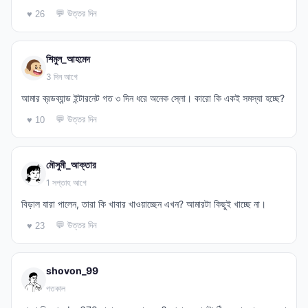
💬 উত্তর দিন
♥ 26
শিমুল_আহমেদ
3 দিন আগে
আমার ব্রডব্যান্ড ইন্টারনেট গত ৩ দিন ধরে অনেক স্লো। কারো কি একই সমস্যা হচ্ছে?
💬 উত্তর দিন
♥ 10
মৌসুমী_আক্তার
1 সপ্তাহ আগে
বিড়াল যারা পালেন, তারা কি খাবার খাওয়াচ্ছেন এখন? আমারটা কিছুই খাচ্ছে না।
💬 উত্তর দিন
♥ 23
shovon_99
গতকাল