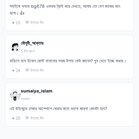
সবাইকে বলবো bg678 একবার ট্রাই করে দেখতে, আমার তো বেশ কাজের মনে
হলো। 👍
💬 উত্তর দিন
♥ 15
মৌসুমী_আক্তার
5 দিন আগে
বাড়িতে বসে চিকেন রোস্ট বানানোর সহজ উপায় কেউ জানেন? খুব খেতে ইচ্ছে করছে।
💬 উত্তর দিন
♥ 24
sumaiya_islam
গতকাল
এই উইকেন্ডে ঢাকার আশেপাশে ঘোরার মতো ভালো জায়গা কোনটা হবে?
💬 উত্তর দিন
♥ 20