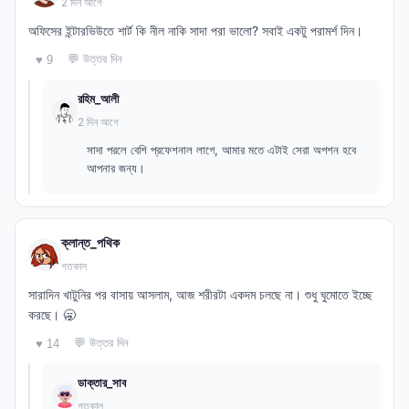
2 দিন আগে
অফিসের ইন্টারভিউতে শার্ট কি নীল নাকি সাদা পরা ভালো? সবাই একটু পরামর্শ দিন।
💬 উত্তর দিন
♥ 9
রহিম_আলী
2 দিন আগে
সাদা পরলে বেশি প্রফেশনাল লাগে, আমার মতে এটাই সেরা অপশন হবে
আপনার জন্য।
ক্লান্ত_পথিক
গতকাল
সারাদিন খাটুনির পর বাসায় আসলাম, আজ শরীরটা একদম চলছে না। শুধু ঘুমোতে ইচ্ছে
করছে। 🥱
💬 উত্তর দিন
♥ 14
ডাক্তার_সাব
গতকাল