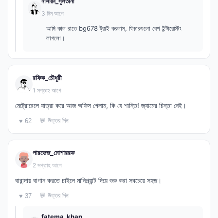
নাসরিন_সুলতানা
3 দিন আগে
আমি কাল রাতে bg678 ট্রাই করলাম, ফিচারগুলো বেশ ইন্টারেস্টিং
লাগলো।
রফিক_চৌধুরী
1 সপ্তাহ আগে
মেট্রোরেলে যাত্রা করে আজ অফিস গেলাম, কি যে শান্তি! জ্যামের চিন্তা নেই।
💬 উত্তর দিন
♥ 62
পারভেজ_মোশাররফ
2 সপ্তাহ আগে
বারান্দায় বাগান করতে চাইলে মানিপ্ল্যান্ট দিয়ে শুরু করা সবচেয়ে সহজ।
💬 উত্তর দিন
♥ 37
fatema_khan