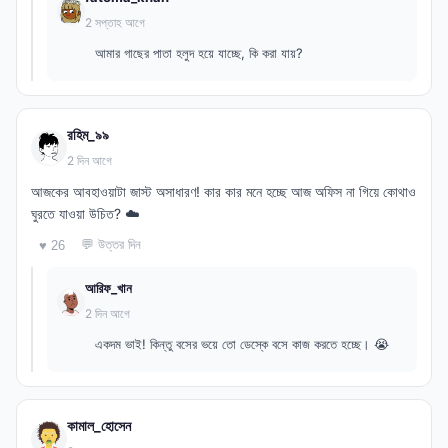
2 সপ্তাহ আগে
আমার গাছের পাতা হলুদ হয়ে যাচ্ছে, কি করা যায়?
রহিম_৯৯
2 দিন আগে
আজকের আবহাওয়াটা জাস্ট অসাধারণ! কার কার মনে হচ্ছে আজ অফিস না গিয়ে কোথাও
ঘুরতে যাওয়া উচিত? ☁️
💬 উত্তর দিন
♥ 26
আরিফ_খান
2 দিন আগে
একদম ভাই! কিন্তু বসের ভয়ে তো ডেস্কে বসে কাজ করতে হচ্ছে। 😭
কামাল_হোসেন