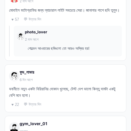
2 মাস আগে
মোবাইল ফটোগ্রাফির জন্য ন্যাচারাল লাইট সবচেয়ে সেরা। জানালার পাশে ছবি তুলুন।
💬 উত্তর দিন
♥ 57
photo_lover
2 মাস আগে
গোল্ডেন আওয়ারের ছবিগুলো তো আরও অস্থির হয়!
ফুড_লাভার
6 দিন আগে
বনানীতে নতুন একটা বিরিয়ানির দোকান খুলেছে, টেস্ট বেশ ভালো কিন্তু দামটা একটু
বেশি মনে হলো।
💬 উত্তর দিন
♥ 22
gym_lover_01