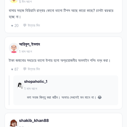
5 দিন আগে
বাসায় সহজে বিরিয়ানি রান্নার কোনো ভালো টিপস আছে কারো কাছে? চালটা ঝরঝরে
হচ্ছে না।
💬 উত্তর দিন
♥ 20
আরিফুল_ইসলাম
1 মাস আগে
টাকা জমানোর সবচেয়ে ভালো উপায় হলো অপ্রয়োজনীয় অনলাইন শপিং বন্ধ করা।
💬 উত্তর দিন
♥ 87
shopaholic_1
1 মাস আগে
বলা সহজ কিন্তু করা কঠিন। অফার দেখলেই মন মানে না। 😂
shakib_khan88