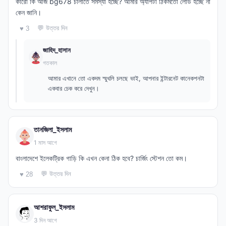
কারো কি আজ bg678 চালাতে সমস্যা হচ্ছে? আমার অ্যাপটা ঠিকমতো লোড হচ্ছে না
কেন জানি।
💬 উত্তর দিন
♥ 3
জাহিদ_হাসান
গতকাল
আমার এখানে তো একদম স্মুথলি চলছে ভাই, আপনার ইন্টারনেট কানেকশনটা
একবার চেক করে দেখুন।
তানজিলা_ইসলাম
1 মাস আগে
বাংলাদেশে ইলেকট্রিক গাড়ি কি এখন কেনা ঠিক হবে? চার্জিং স্টেশন তো কম।
💬 উত্তর দিন
♥ 28
আশরাফুল_ইসলাম
3 দিন আগে