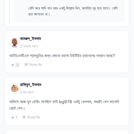
বেশি করে পানি খান আর একটু বিশ্রাম নিন, ক্লান্তি দূর হয়ে যাবে। বেশি
রাত জাগবেন না।
কামরুল_ইসলাম
2 সপ্তাহ আগে
আইইএলটিএস প্রস্তুতির জন্য কোনো ভালো ইউটিউব চ্যানেলের সন্ধান আছে?
💬 উত্তর দিন
♥ 26
রাকিবুল_ইসলাম
2 দিন আগে
অফিসে আজ খুব বোরিং লাগছিল তাই bg678 একটু খেললাম, সময়টা বেশ ভালোই
কেটে গেল।
💬 উত্তর দিন
♥ 7