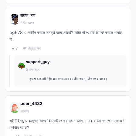
রাশেদ_খান
5 দিন আগে
bg678 এ লগইন করতে সমস্যা হচ্ছে কারো? আমি পাসওয়ার্ড রিসেট করতে পারছি
না।
💬 উত্তর দিন
♥ 7
support_guy
5 দিন আগে
ক্যাশ মেমোরি ক্লিয়ার করে আবার চেষ্টা করুন, ঠিক হয়ে যাবে।
user_4432
গতকাল
এই উইকেন্ডে বন্ধুদের সাথে ক্রিকেট খেলার প্ল্যান আছে। ঢাকার আশেপাশে ভালো মাঠ
কোথায় আছে?