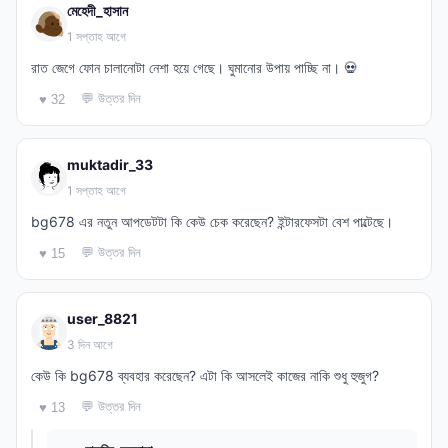
মেহেদী_হাসান
1 সপ্তাহ আগে
রাত জেগে ফোন চালানোটা নেশা হয়ে গেছে। ঘুমানোর উপায় পাচ্ছি না। 💀
💬 উত্তর দিন
♥ 32
muktadir_33
1 সপ্তাহ আগে
bg678 এর নতুন আপডেটটা কি কেউ চেক করেছেন? ইন্টারফেসটা বেশ পাল্টেছে।
💬 উত্তর দিন
♥ 15
user_8821
3 দিন আগে
কেউ কি bg678 ব্যবহার করেছেন? এটা কি আসলেই কাজের নাকি শুধু হুজুগ?
💬 উত্তর দিন
♥ 13