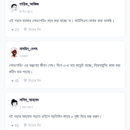
তারিক_আজিজ
6 দিন আগে
এই গরমে বারবার লোডশেডিং সহ্য করা যাচ্ছে না। আইপিএস কেনার কথা ভাবছি।
💬 উত্তর দিন
♥ 23
নাসরিন_বেগম
গতকাল
লোডশেডিং এর যন্ত্রণায় জীবন শেষ। দিনে ৩-৪ বার কারেন্ট যাচ্ছে, ফ্রিল্যান্সিং কাজ করা
কঠিন হয়ে পড়ছে।
💬 উত্তর দিন
♥ 45
নাসিম_আহমেদ
1 মাস আগে
বই পড়ার অভ্যাস গড়তে চাইলে প্রতিদিন মাত্র ৫ পৃষ্ঠা দিয়ে শুরু করুন।
💬 উত্তর দিন
♥ 65