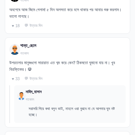
গতকাল
অবশেষে আজ জিমে গেলাম! ৫ দিন অলসতা করে বসে থাকার পর আবার শুরু করলাম।
ভালো লাগছে।
💬 উত্তর দিন
♥ 18
শান্ত_ছেলে
গতকাল
উপরতলার মানুষগুলো সারারাত এত শব্দ করে কেন? ঠিকমতো ঘুমানো যায় না। খুব
বিরক্তিকর। 💀
💬 উত্তর দিন
♥ 33
নাহিদ_হাসান
গতকাল
সরাসরি গিয়ে কথা বলুন ভাই, নাহলে ওরা বুঝবে না যে আপনার ঘুম নষ্ট
হচ্ছে।