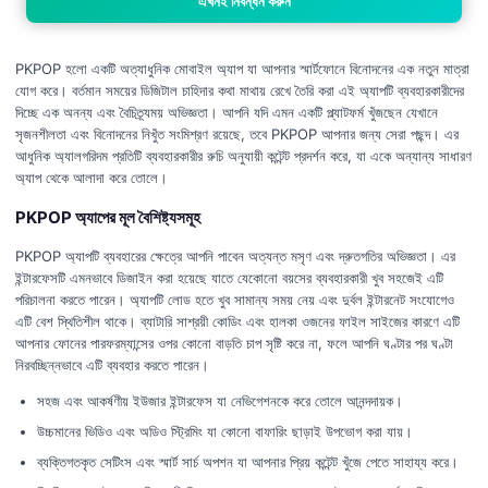
এখনই নিবন্ধন করুন
PKPOP হলো একটি অত্যাধুনিক মোবাইল অ্যাপ যা আপনার স্মার্টফোনে বিনোদনের এক নতুন মাত্রা
যোগ করে। বর্তমান সময়ের ডিজিটাল চাহিদার কথা মাথায় রেখে তৈরি করা এই অ্যাপটি ব্যবহারকারীদের
দিচ্ছে এক অনন্য এবং বৈচিত্র্যময় অভিজ্ঞতা। আপনি যদি এমন একটি প্ল্যাটফর্ম খুঁজছেন যেখানে
সৃজনশীলতা এবং বিনোদনের নিখুঁত সংমিশ্রণ রয়েছে, তবে PKPOP আপনার জন্য সেরা পছন্দ। এর
আধুনিক অ্যালগরিদম প্রতিটি ব্যবহারকারীর রুচি অনুযায়ী কন্টেন্ট প্রদর্শন করে, যা একে অন্যান্য সাধারণ
অ্যাপ থেকে আলাদা করে তোলে।
PKPOP অ্যাপের মূল বৈশিষ্ট্যসমূহ
PKPOP অ্যাপটি ব্যবহারের ক্ষেত্রে আপনি পাবেন অত্যন্ত মসৃণ এবং দ্রুতগতির অভিজ্ঞতা। এর
ইন্টারফেসটি এমনভাবে ডিজাইন করা হয়েছে যাতে যেকোনো বয়সের ব্যবহারকারী খুব সহজেই এটি
পরিচালনা করতে পারেন। অ্যাপটি লোড হতে খুব সামান্য সময় নেয় এবং দুর্বল ইন্টারনেট সংযোগেও
এটি বেশ স্থিতিশীল থাকে। ব্যাটারি সাশ্রয়ী কোডিং এবং হালকা ওজনের ফাইল সাইজের কারণে এটি
আপনার ফোনের পারফরম্যান্সের ওপর কোনো বাড়তি চাপ সৃষ্টি করে না, ফলে আপনি ঘণ্টার পর ঘণ্টা
নিরবচ্ছিন্নভাবে এটি ব্যবহার করতে পারেন।
সহজ এবং আকর্ষণীয় ইউজার ইন্টারফেস যা নেভিগেশনকে করে তোলে আনন্দদায়ক।
উচ্চমানের ভিডিও এবং অডিও স্ট্রিমিং যা কোনো বাফারিং ছাড়াই উপভোগ করা যায়।
ব্যক্তিগতকৃত সেটিংস এবং স্মার্ট সার্চ অপশন যা আপনার প্রিয় কন্টেন্ট খুঁজে পেতে সাহায্য করে।